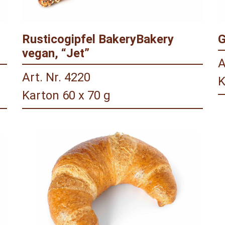
Rusticogipfel BakeryBakery
G
vegan, “Jet”
A
Art. Nr. 4220
K
Karton 60 x 70 g