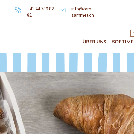
+41 44 789 82
info@kern-
82
sammet.ch
ÜBER UNS
SORTIME