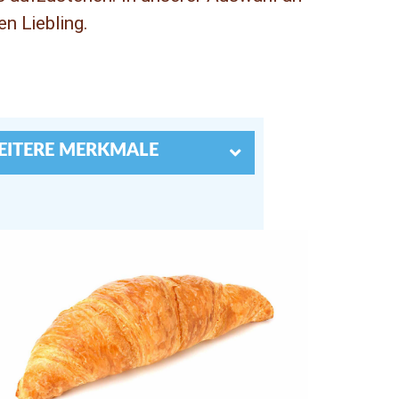
n Liebling.
EITERE MERKMALE
