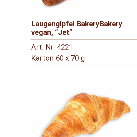
Laugengipfel BakeryBakery
vegan, “Jet”
Art. Nr. 4221
Karton 60 x 70 g