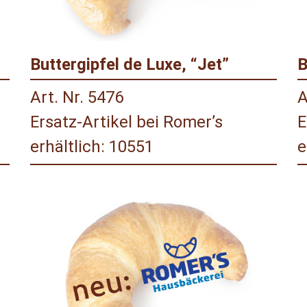
Buttergipfel de Luxe, “Jet”
B
Art. Nr. 5476
A
Ersatz-Artikel bei Romer’s
E
erhältlich: 10551
e