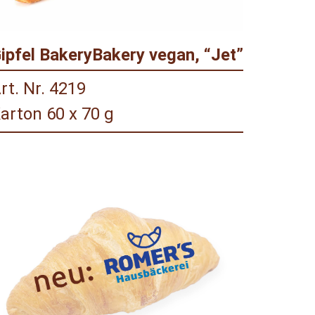
ipfel BakeryBakery vegan, “Jet”
rt. Nr. 4219
arton 60 x 70 g