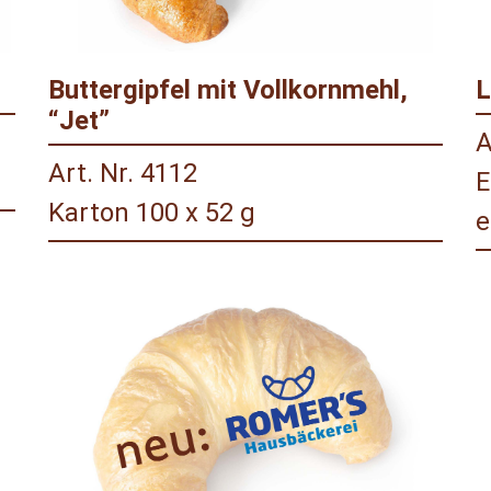
Buttergipfel mit Vollkornmehl,
L
“Jet”
A
Art. Nr. 4112
E
Karton 100 x 52 g
e