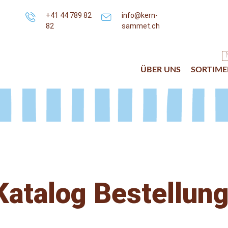
+41 44 789 82
info@kern-
82
sammet.ch
ÜBER UNS
SORTIME
Katalog Bestellung