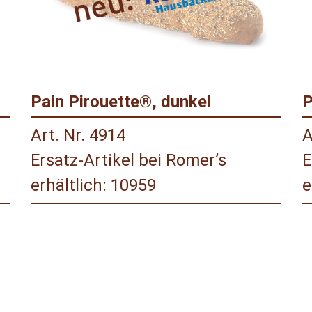
Pain Pirouette®, dunkel
P
Art. Nr. 4914
A
Ersatz-Artikel bei Romer’s
E
erhältlich: 10959
e