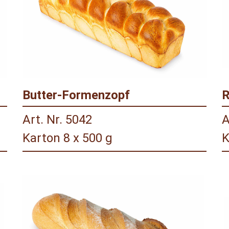
Butter-Formenzopf
R
Art. Nr. 5042
A
Karton 8 x 500 g
K