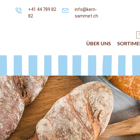
+41 44 789 82
info@kern-
82
sammet.ch
ÜBER UNS
SORTIME