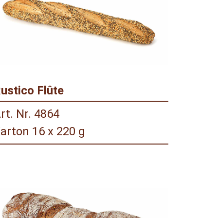
ustico Flûte
rt. Nr. 4864
arton 16 x 220 g