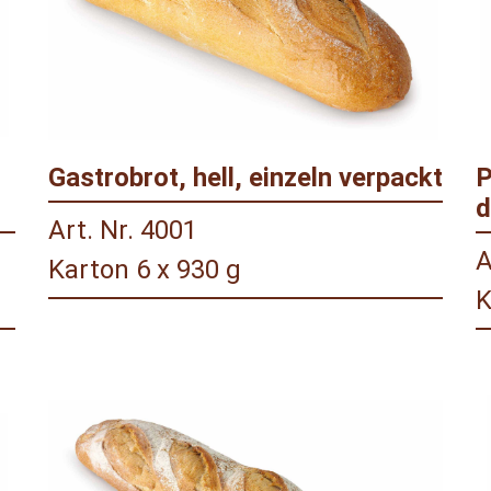
Gastrobrot, hell, einzeln verpackt
P
d
Art. Nr. 4001
A
Karton 6 x 930 g
K