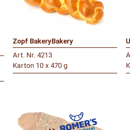
Zopf BakeryBakery
U
Art. Nr. 4213
A
Karton 10 x 470 g
K