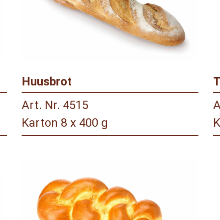
Huusbrot
T
Art. Nr. 4515
A
Karton 8 x 400 g
K