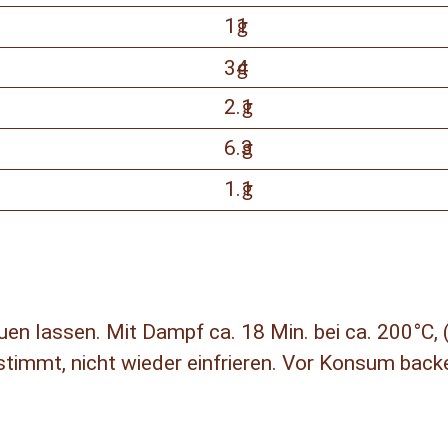
11
g
34
g
2.1
g
6.3
g
1.1
g
uen lassen. Mit Dampf ca. 18 Min. bei ca. 200°C,
immt, nicht wieder einfrieren. Vor Konsum back