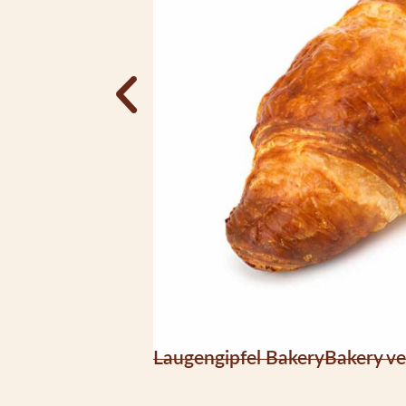
Laugengipfel BakeryBakery ve