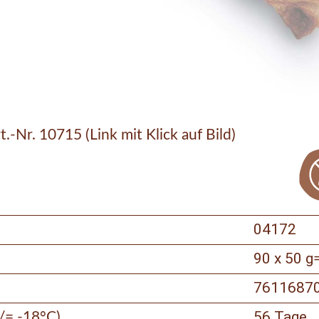
t.-Nr. 10715 (Link mit Klick auf Bild)
04172
90 x 50 g
7611687
56 Tage
</= -18°C)