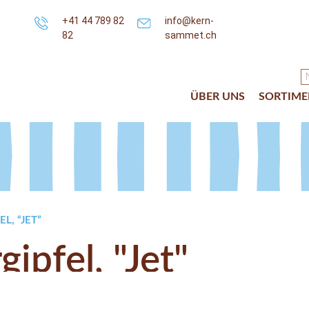
+41 44 789 82
info@kern-
82
sammet.ch
ÜBER UNS
SORTIME
L, “JET”
ipfel, "Jet"