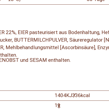
2%, EIER pasteurisiert aus Bodenhaltung, Hef
cker, BUTTERMILCHPULVER, Säureregulator [Na
hlbehandlungsmittel [Ascorbinsäure], Enzym
halten.
ENOBST und SESAM enthalten.
1404KJ /
336kcal
19
g