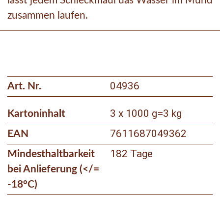
lässt jedem Schleckmaul das Wasser im Mund
zusammen laufen.
04936
Art. Nr.
3 x 1000 g
=
3 kg
Kartoninhalt
7611687049362
EAN
182 Tage
Mindesthaltbarkeit
bei Anlieferung (</=
-18°C)