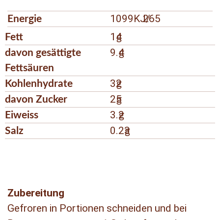
1099KJ/
265
Energie
14
Fett
g
9.4
davon gesättigte
g
Fettsäuren
32
Kohlenhydrate
g
25
davon Zucker
g
3.2
Eiweiss
g
0.23
Salz
g
Zubereitung
Gefroren in Portionen schneiden und bei