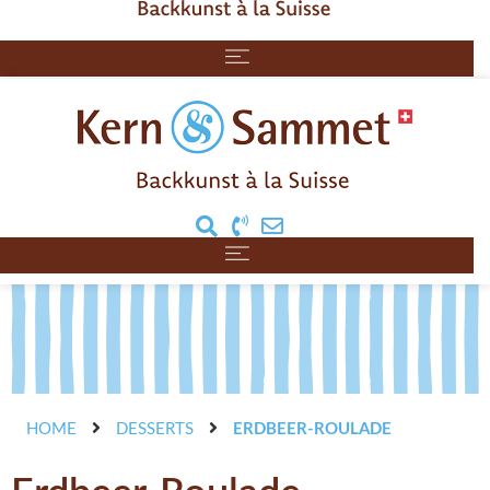
HOME
DESSERTS
ERDBEER-ROULADE