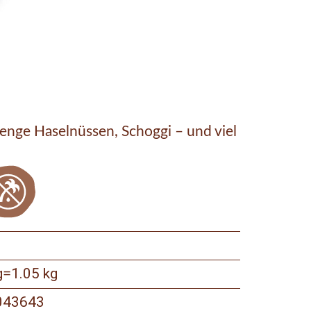
Menge Haselnüssen, Schoggi – und viel
g
1.05 kg
=
043643