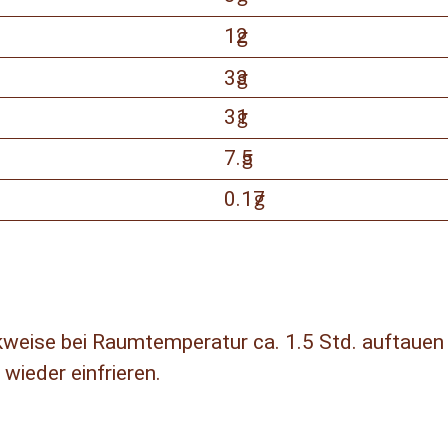
12
g
33
g
31
g
7.5
g
0.17
g
kweise bei Raumtemperatur ca. 1.5 Std. auftauen 
wieder einfrieren.