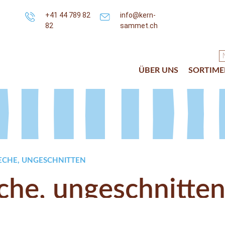
+41 44 789 82
info@kern-
82
sammet.ch
ÜBER UNS
SORTIME
ECHE, UNGESCHNITTEN
he, ungeschnitte