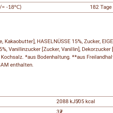
182 Tage
</= -18°C)
, Kakaobutter], HASELNÜSSE 15%, Zucker, EIGE
, Vanillinzucker [Zucker, Vanillin], Dekorzucker 
es Kochsalz. *aus Bodenhaltung. **aus Freilandh
M enthalten.
2088 kJ /
505 kcal
37
g