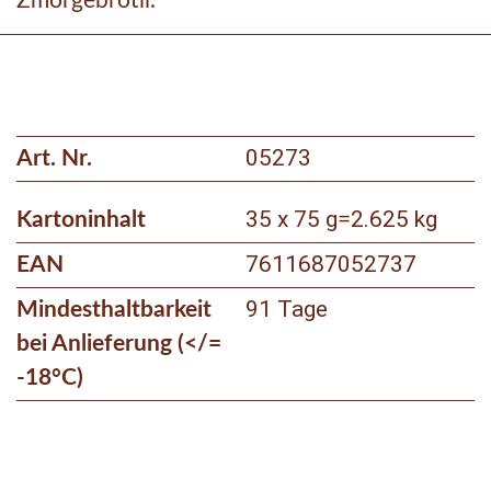
Zmorgebrötli.
05273
Art. Nr.
35 x 75 g
2.625 kg
Kartoninhalt
=
7611687052737
EAN
91 Tage
Mindesthaltbarkeit
bei Anlieferung (</=
-18°C)