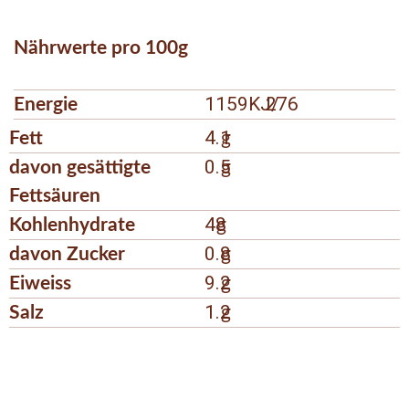
Nährwerte pro 100g
1159KJ/
276
Energie
4.1
Fett
g
0.5
davon gesättigte
g
Fettsäuren
48
Kohlenhydrate
g
0.8
davon Zucker
g
9.2
Eiweiss
g
1.2
Salz
g