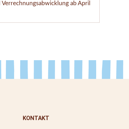
 Verrechnungsabwicklung ab April
Romer’s
in der S
KONTAKT