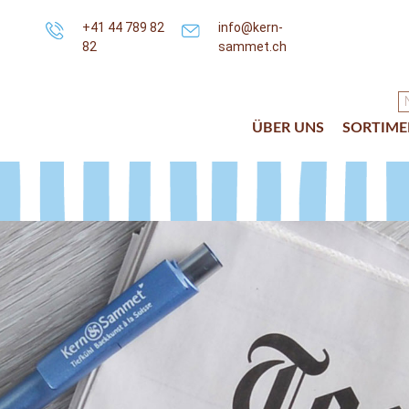
+41 44 789 82
info@kern-
82
sammet.ch
ÜBER UNS
SORTIME