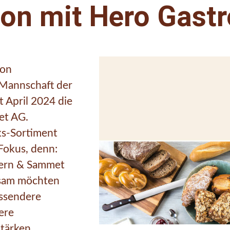
ion mit Hero Gast
ion
Mannschaft der
 April 2024 die
et AG.
ks-Sortiment
 Fokus, denn:
Kern & Sammet
nsam möchten
ssendere
ere
tärken.