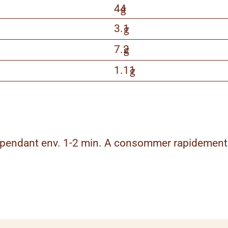
44
g
3.1
g
7.2
g
1.11
g
C pendant env. 1-2 min. A consommer rapidement