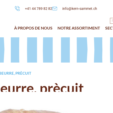
+41 44 789 82 82
info@kern-sammet.ch
À PROPOS DE NOUS
NOTRE ASSORTIMENT
SEC
BEURRE, PRÈCUIT
eurre, prècuit