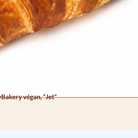
yBakery végan, “Jet”