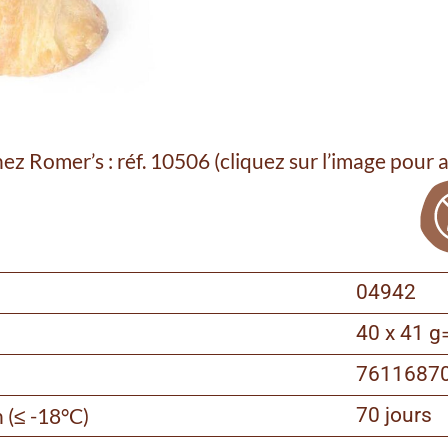
z Romer’s : réf. 10506 (cliquez sur l’image pour a
04942
40 x 41 g
7611687
n (≤ -18°C)
70 jours