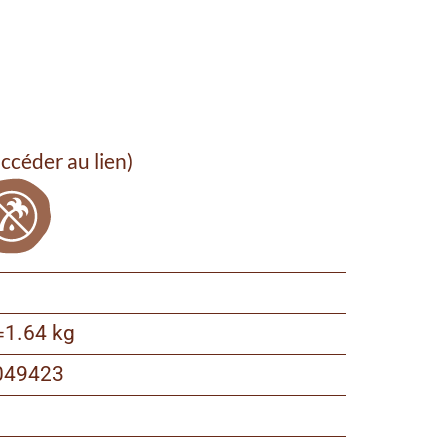
ccéder au lien)
=
1.64 kg
049423