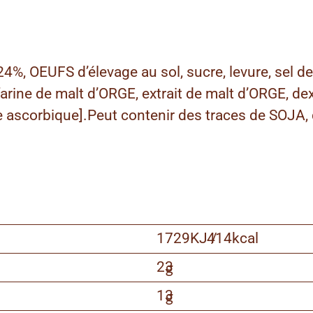
4%, OEUFS d’élevage au sol, sucre, levure, sel 
rine de malt d’ORGE, extrait de malt d’ORGE, dex
de ascorbique].Peut contenir des traces de SOJA,
1729KJ /
414kcal
23
g
13
g