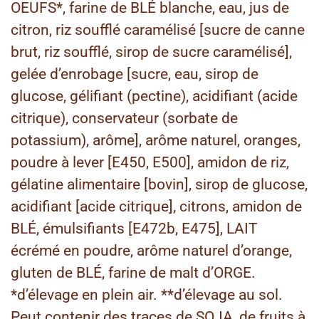
OEUFS*, farine de BLÉ blanche, eau, jus de
citron, riz soufflé caramélisé [sucre de canne
brut, riz soufflé, sirop de sucre caramélisé],
gelée d’enrobage [sucre, eau, sirop de
glucose, gélifiant (pectine), acidifiant (acide
citrique), conservateur (sorbate de
potassium), arôme], arôme naturel, oranges,
poudre à lever [E450, E500], amidon de riz,
gélatine alimentaire [bovin], sirop de glucose,
acidifiant [acide citrique], citrons, amidon de
BLÉ, émulsifiants [E472b, E475], LAIT
écrémé en poudre, arôme naturel d’orange,
gluten de BLÉ, farine de malt d’ORGE.
*d’élevage en plein air. **d’élevage au sol.
Peut contenir des traces de SOJA, de fruits à