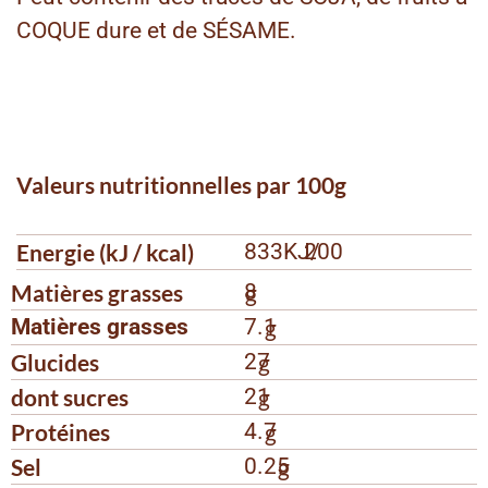
COQUE dure et de SÉSAME.
Valeurs nutritionnelles par 100g
Energie (kJ / kcal)
833KJ/
200
Matières grasses
8
g
Matières grasses
7.1
g
Glucides
27
g
dont sucres
21
g
Protéines
4.7
g
Sel
0.25
g