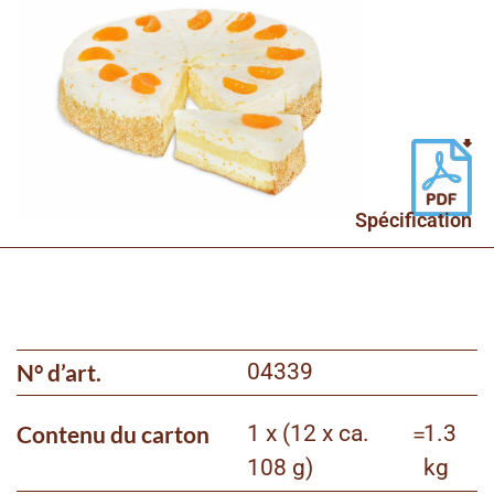
Spécification
N° d’art.
04339
Contenu du carton
1 x (12 x ca.
=
1.3
108 g)
kg