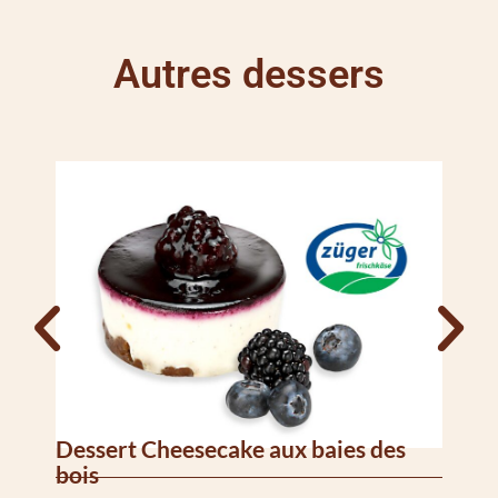
Autres dessers
Dessert Cheesecake aux baies des
Mil
bois
Ba