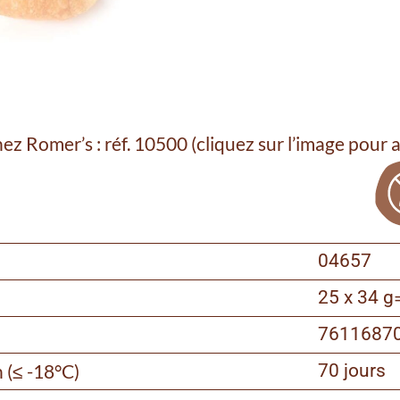
z Romer’s : réf. 10500 (cliquez sur l’image pour a
04657
25 x 34 g
7611687
n (≤ -18°C)
70 jours