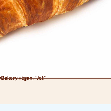
yBakery végan, “Jet”