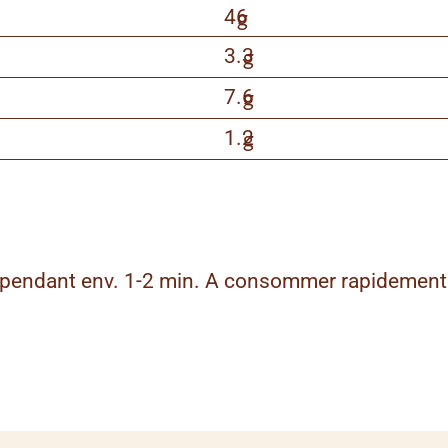
46
g
3.3
g
7.6
g
1.2
g
C pendant env. 1-2 min. A consommer rapidement