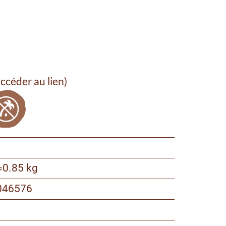
ccéder au lien)
=
0.85 kg
046576