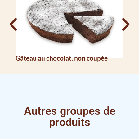
Gâteau au chocolat, non coupée
Gât
Autres groupes de
produits