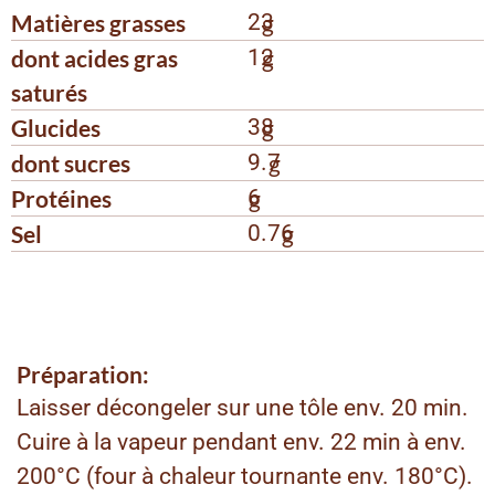
Matières grasses
23
g
dont acides gras
12
g
saturés
Glucides
38
g
dont sucres
9.7
g
Protéines
6
g
Sel
0.76
g
Préparation:
Laisser décongeler sur une tôle env. 20 min.
Cuire à la vapeur pendant env. 22 min à env.
200°C (four à chaleur tournante env. 180°C).