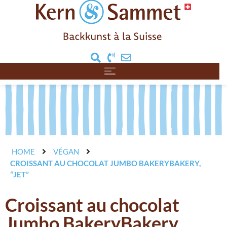
HOME
VÉGAN
CROISSANT AU CHOCOLAT JUMBO BAKERYBAKERY,
“JET”
Croissant au chocolat
Jumbo BakeryBakery,