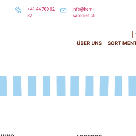
+41 44 789 82
info@kern-
82
sammet.ch
ÜBER UNS
SORTIMEN