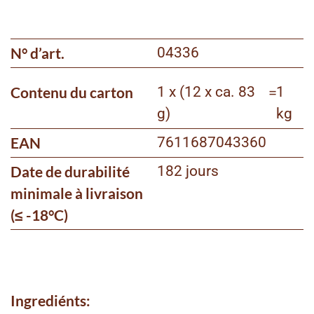
N° d’art.
04336
Contenu du carton
1 x (12 x ca. 83
=
1
g)
kg
EAN
7611687043360
Date de durabilité
182 jours
minimale à livraison
(≤ -18°C)
Ingrediénts: