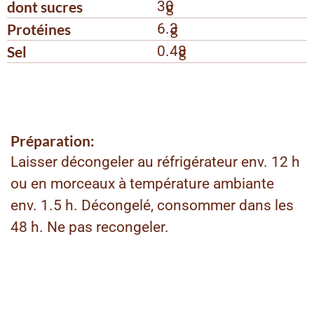
dont sucres
30
g
Protéines
6.3
g
Sel
0.48
g
Préparation:
Laisser décongeler au réfrigérateur env. 12 h
ou en morceaux à température ambiante
env. 1.5 h. Décongelé, consommer dans les
48 h. Ne pas recongeler.