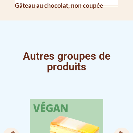
Gâteau au chocolat, non coupée
Gât
Autres groupes de
produits