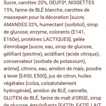
Sucre, carottes 20%, OEUFS*, NOISETTES
15%, farine de BLÉ blanche, carottes de
massepain pour la décoration [sucre,
AMANDES 32%, humectant (sorbitol), sirop
de glucose, enzyme, colorants (E141,
E160e), protéines LACTIQUES], gelée
d’enrobage [sucre, eau, sirop de glucose,
gélifiant (pectine), acidifiant (acide citrique),
conservateur (sorbate de potassium),
arôme], citrons, eau, amidon de maïs, poudre
à lever [E450, E500], jus de citron, huiles
végétales [colza, colzatotalement
hydrogénée], amidon de BLÉ, cannelle,
GLUTEN de BLÉ, farine de malt d’ORGE, sirop
de glucose, émulsifiants [E472b, E475], LAIT