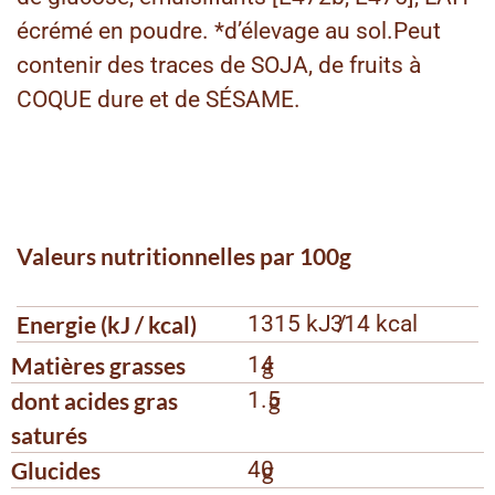
écrémé en poudre. *d’élevage au sol.Peut
contenir des traces de SOJA, de fruits à
COQUE dure et de SÉSAME.
Valeurs nutritionnelles par 100g
Energie (kJ / kcal)
1315 kJ /
314 kcal
Matières grasses
14
g
dont acides gras
1.5
g
saturés
Glucides
40
g