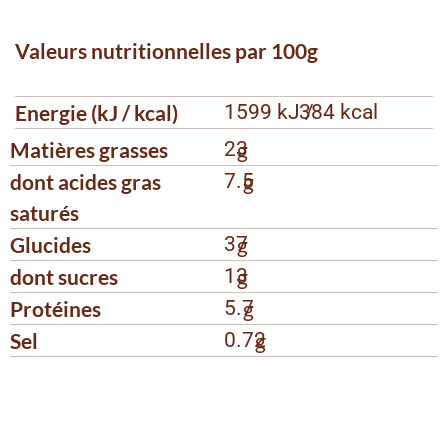
Valeurs nutritionnelles par 100g
Energie (kJ / kcal)
1599 kJ /
384 kcal
Matières grasses
23
g
dont acides gras
7.5
g
saturés
Glucides
37
g
dont sucres
13
g
Protéines
5.7
g
Sel
0.72
g