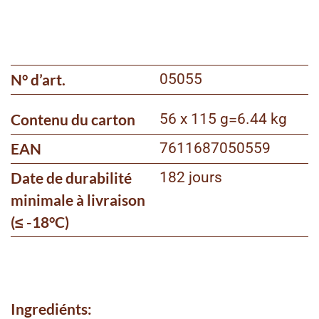
N° d’art.
05055
Contenu du carton
56 x 115 g
=
6.44 kg
EAN
7611687050559
Date de durabilité
182 jours
minimale à livraison
(≤ -18°C)
Ingrediénts: